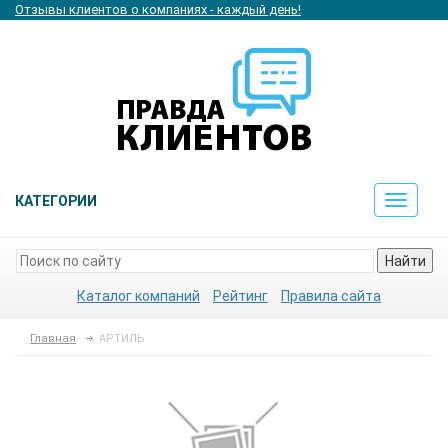
Отзывы клиентов о компаниях - каждый день!
КАТЕГОРИИ
Toggle
navigat
Найти
Каталог компаний
Рейтинг
Правила сайта
Главная
АРТИЛЬ