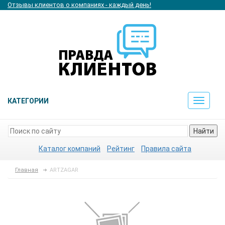
Отзывы клиентов о компаниях - каждый день!
КАТЕГОРИИ
Toggle
navigat
Найти
Каталог компаний
Рейтинг
Правила сайта
Главная
ARTZAGAR