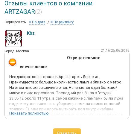
Отзывы клиентов о компании
ARTZAGAR
(2)
Сортировать:
По дате
По рейтингу
Kbz
21:16 25.06.2012
Город: Москва
Отрицательное
впечатление
Неоднократно загорала в Арт-загаре в Ясенево.
Преимущество: большое количество ламп и близко к метро.
На этом плюсы заканчиваются. Начинается один большой
минус в виде персонала. Последний раз была в 'студии'
23.05.12 около 11 утра, в самой кабинке с лампами была лужа
воды и жуткая вонь - это уборщица помыла лампы половой
тряпкой (!). Мне пришлось вытирать пол внутри кабины
Показать полностью
ароматизированными салфетками, чтобы убрать воду и хоть
как-то убить этот запах. Когда я все же очутилась внутри
кабины и нажала старт, меня ждал еще один неприятный
сюрприз: девушки на ресепшене врубили музыку так, что
Ответить