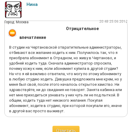
Нина
20:48 25.06.2012
Город: Москва
Отрицательное
впечатление
В студии на Чертановской отвратительные администраторы,
отбивают все желание ходить к ним. Получилось так, что я
приобрела абонемент в Отрадном, но живу в Чертаново, и
удобней ходить туда. Сначала администратор спросила,
почему хожу к ним, если абонемент купила в другой студии?
На что я ей вежливо ответила, что могу по этому абонементу
в любую студию ходить. Девушка предложила мне крем, но у
меня был свой, после этого началось открытое хамство. Ни
здравствуйте, ни до свидания не говорят. Занята кабинка или
нет мне приходиться узнавать у них чуть ли не под пыткой. В
общем, ходить туда нет никакого желания. Покупая
абонемент, ходите в студию, при которой покупали его, иначе
в другой вас просто выживут.
Ответить