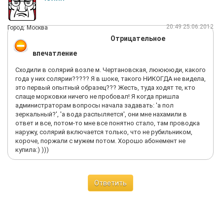
20:49 25.06.2012
Город: Москва
Отрицательное
впечатление
Сходили в солярий возле м. Чертановская, лююююди, какого
года у них солярии????? Я в шоке, такого НИКОГДА не видела,
это первый опытный образец??? Жесть, туда ходят те, кто
слаще морковки ничего не пробовал! Я когда пришла
администраторам вопросы начала задавать: 'а пол
зеркальный?', 'а вода распыляется', они мне нахамили в
ответ и все, потом-то мне все понятно стало, там проводка
наружу, солярий включается только, что не рубильником,
короче, поржали с мужем потом. Хорошо абонемент не
купила:) )))
Ответить