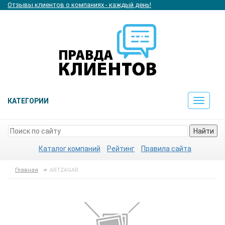
Отзывы клиентов о компаниях - каждый день!
КАТЕГОРИИ
Toggle
navigat
Найти
Каталог компаний
Рейтинг
Правила сайта
Главная
ARTZAGAR