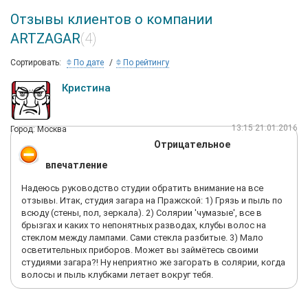
Отзывы клиентов о компании
ARTZAGAR
(4)
Сортировать:
По дате
По рейтингу
Кристина
13:15 21.01.2016
Город: Москва
Отрицательное
впечатление
Надеюсь руководство студии обратить внимание на все
отзывы. Итак, студия загара на Пражской: 1) Грязь и пыль по
всюду (стены, пол, зеркала). 2) Солярии 'чумазые', все в
брызгах и каких то непонятных разводах, клубы волос на
стеклом между лампами. Сами стекла разбитые. 3) Мало
осветительных приборов. Может вы займётесь своими
студиями загара?! Ну неприятно же загорать в солярии, когда
волосы и пыль клубками летает вокруг тебя.