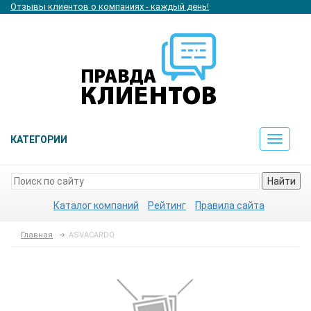
Отзывы клиентов о компаниях - каждый день!
КАТЕГОРИИ
Toggle
navigat
Найти
Каталог компаний
Рейтинг
Правила сайта
Главная
ASVACARDO