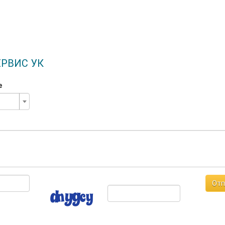
ЕРВИС УК
е
Отп