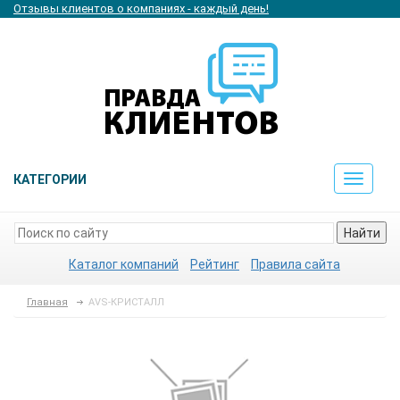
Отзывы клиентов о компаниях - каждый день!
КАТЕГОРИИ
Toggle
navigat
Найти
Каталог компаний
Рейтинг
Правила сайта
Главная
AVS-КРИСТАЛЛ