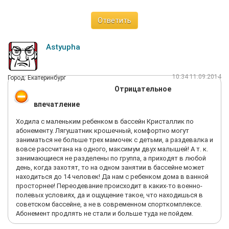
Ответить
Astyupha
10:34 11.09.2014
Город: Екатеринбург
Отрицательное
впечатление
Ходила с маленьким ребенком в бассейн Кристаллик по
абонементу. Лягушатник крошечный, комфортно могут
заниматься не больше трех мамочек с детьми, а раздевалка и
вовсе рассчитана на одного, максимум двух малышей! А т. к.
занимающиеся не разделены по группа, а приходят в любой
день, когда захотят, то на одном занятии в бассейне может
находиться до 14 человек! Да нам с ребенком дома в ванной
просторнее! Переодевание происходит в каких-то военно-
полевых условиях, да и ощущение такое, что находишься в
советском бассейне, а не в современном спорткомплексе.
Абонемент продлять не стали и больше туда не пойдем.