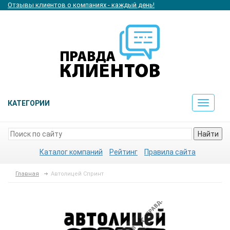
Отзывы клиентов о компаниях - каждый день!
КАТЕГОРИИ
Toggle
navigat
Найти
Каталог компаний
Рейтинг
Правила сайта
Главная
Автолицей Спринт