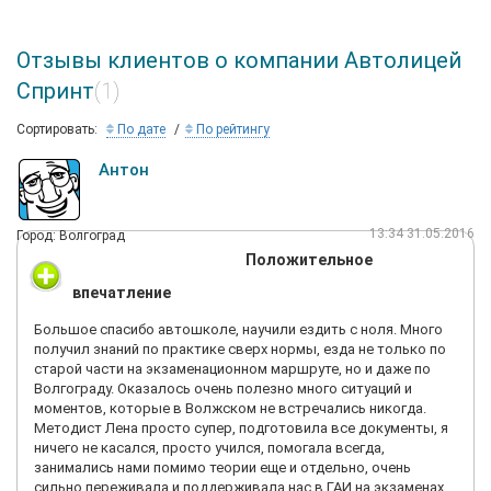
Отзывы клиентов о компании Автолицей
Спринт
(1)
Сортировать:
По дате
По рейтингу
Антон
13:34 31.05.2016
Город: Волгоград
Положительное
впечатление
Большое спасибо автошколе, научили ездить с ноля. Много
получил знаний по практике сверх нормы, езда не только по
старой части на экзаменационном маршруте, но и даже по
Волгограду. Оказалось очень полезно много ситуаций и
моментов, которые в Волжском не встречались никогда.
Методист Лена просто супер, подготовила все документы, я
ничего не касался, просто учился, помогала всегда,
занимались нами помимо теории еще и отдельно, очень
сильно переживала и поддерживала нас в ГАИ на экзаменах.