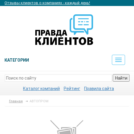
Отзывы клиентов о компаниях - каждый день!
КАТЕГОРИИ
Toggle
navigat
Найти
Каталог компаний
Рейтинг
Правила сайта
Главная
АВТОПРОМ