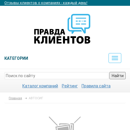
Отзывы клиентов о компаниях - каждый день!
КАТЕГОРИИ
Toggle
navigat
Найти
Каталог компаний
Рейтинг
Правила сайта
Главная
АВТОСИГ