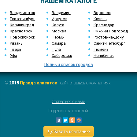
НАШЕМ КАТАЛОГЕ
Владивосток
Владимир
Воронеж
Екатеринбург
Иркутск
Казань
Калининград
Калуга
Краснодар
Красноярск
Москва
Нижний Новгород
Новосибирск
Пермь
Ростов-на-Дону
Рязань
Самара
Санкт-Петербург
Тверь
Тула
Тюмень
Уфа
Хабаровск
Челябинск
Полный список городов
©
2018
Правда клиентов
- сайт отзывов о компаниях.
Связаться с нами
Поделиться ссылкой:
Добавить компанию