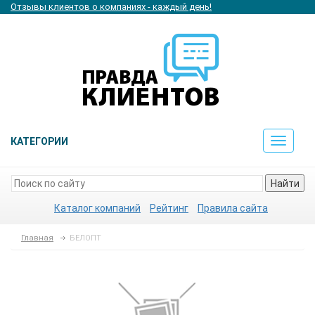
Отзывы клиентов о компаниях - каждый день!
КАТЕГОРИИ
Toggle
navigat
Найти
Каталог компаний
Рейтинг
Правила сайта
Главная
БЕЛОПТ