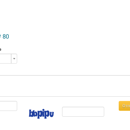
 80
е
Отп