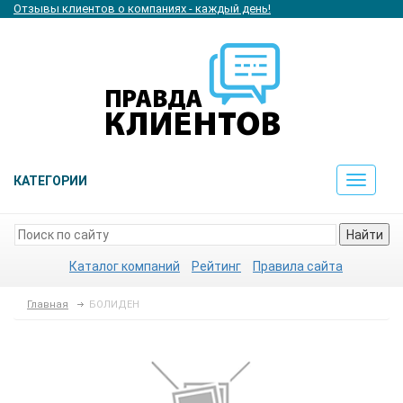
Отзывы клиентов о компаниях - каждый день!
КАТЕГОРИИ
Toggle
navigat
Найти
Каталог компаний
Рейтинг
Правила сайта
Главная
БОЛИДЕН