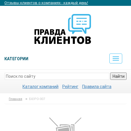
Отзывы клиентов о компаниях - каждый день!
КАТЕГОРИИ
Toggle
navigat
Найти
Каталог компаний
Рейтинг
Правила сайта
Главная
БЮРО-007