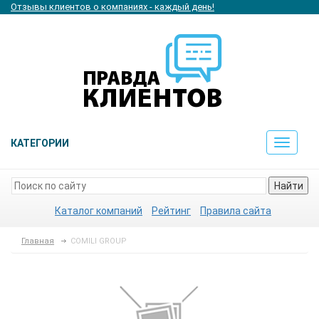
Отзывы клиентов о компаниях - каждый день!
КАТЕГОРИИ
Toggle
navigat
Найти
Каталог компаний
Рейтинг
Правила сайта
Главная
COMILI GROUP