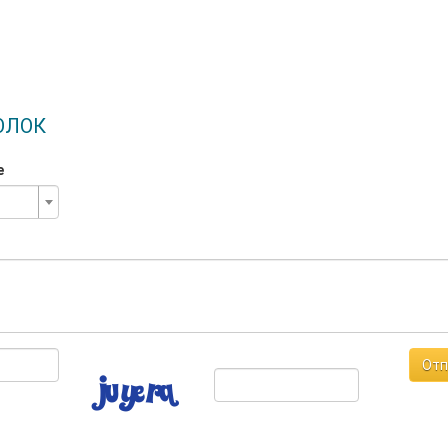
ОЛОК
е
Отп