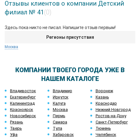
Отзывы клиентов о компании Детский
филиал № 41
(0)
Здесь пока никто не писал. Напишите отзыв первым!
Регионы присутствия
Москва
КОМПАНИИ ТВОЕГО ГОРОДА УЖЕ В
НАШЕМ КАТАЛОГЕ
Владивосток
Владимир
Воронеж
Екатеринбург
Иркутск
Казань
Калининград
Калуга
Краснодар
Красноярск
Москва
Нижний Новгород
Новосибирск
Пермь
Ростов-на-Дону
Рязань
Самара
Санкт-Петербург
Тверь
Тула
Тюмень
Уфа
Хабаровск
Челябинск