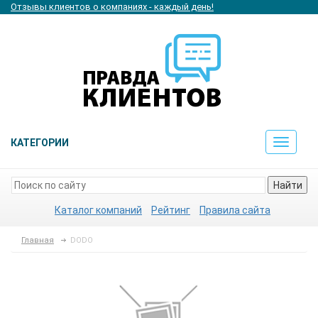
Отзывы клиентов о компаниях - каждый день!
КАТЕГОРИИ
Toggle
navigat
Найти
Каталог компаний
Рейтинг
Правила сайта
Главная
DODO