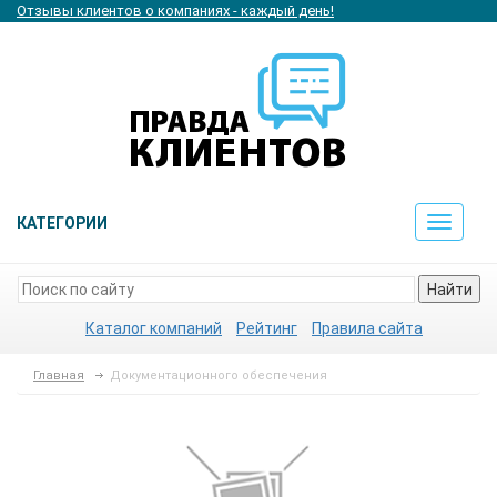
Отзывы клиентов о компаниях - каждый день!
КАТЕГОРИИ
Toggle
navigat
Найти
Каталог компаний
Рейтинг
Правила сайта
Главная
Документационного обеспечения