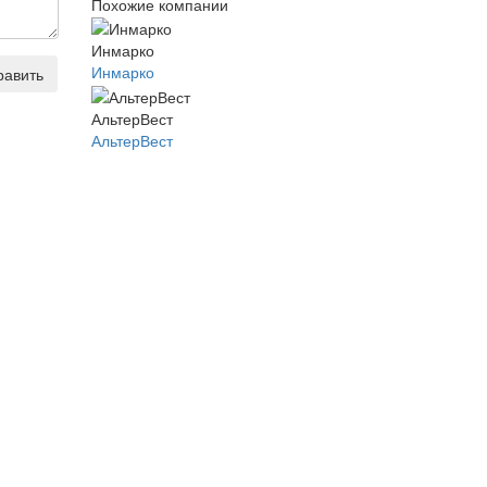
Похожие компании
Инмарко
Инмарко
равить
АльтерВест
АльтерВест