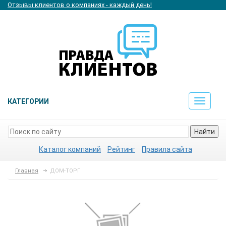
Отзывы клиентов о компаниях - каждый день!
КАТЕГОРИИ
Toggle
navigat
Найти
Каталог компаний
Рейтинг
Правила сайта
Главная
ДОМ-ТОРГ