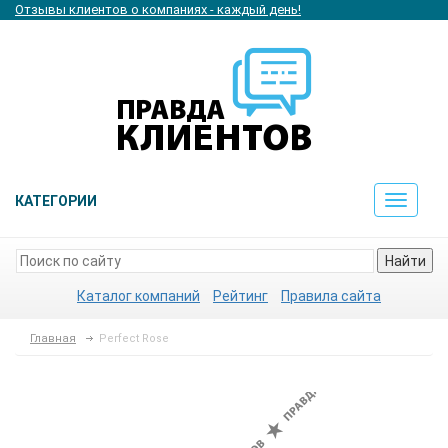
Отзывы клиентов о компаниях - каждый день!
КАТЕГОРИИ
Toggle
navigat
Найти
Каталог компаний
Рейтинг
Правила сайта
Главная
Perfect Rose