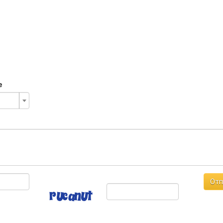
е
Отп