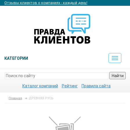
Отзывы клиентов о компаниях - каждый день!
КАТЕГОРИИ
Toggle
navigat
Найти
Каталог компаний
Рейтинг
Правила сайта
Главная
ДРЕВНЯЯ РУСЬ