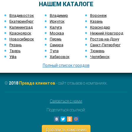
НАШЕМ КАТАЛОГЕ
Владивосток
Владимир
Воронеж
Екатеринбург
Иркутск
Казань
Калининград
Калуга
Краснодар
Красноярск
Москва
Нижний Новгород
Новосибирск
Пермь
Ростов-на-Дону
Рязань
Самара
Санкт-Петербург
Тверь
Тула
Тюмень
Уфа
Хабаровск
Челябинск
Полный список городов
©
2018
Правда клиентов
- сайт отзывов о компаниях.
Связаться с нами
Поделиться ссылкой:
Добавить компанию