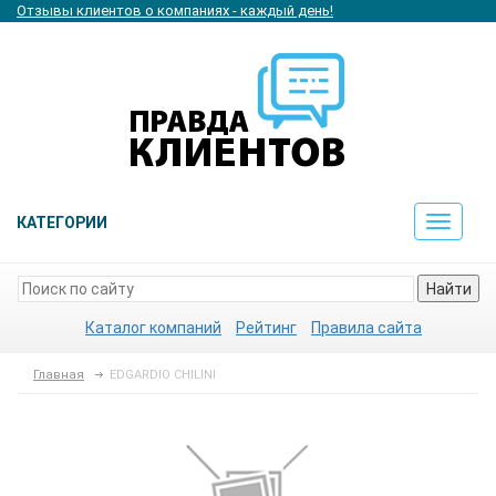
Отзывы клиентов о компаниях - каждый день!
КАТЕГОРИИ
Toggle
navigat
Найти
Каталог компаний
Рейтинг
Правила сайта
Главная
EDGARDIO CHILINI