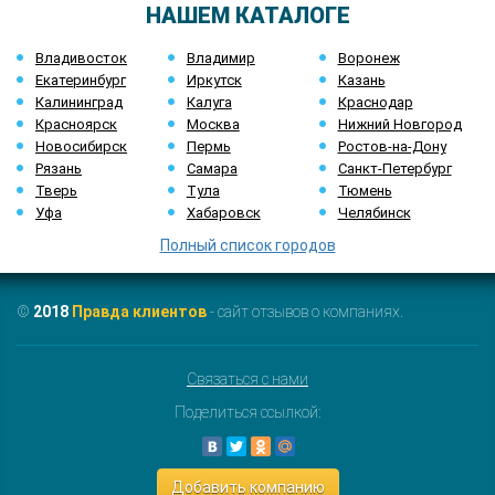
НАШЕМ КАТАЛОГЕ
Владивосток
Владимир
Воронеж
Екатеринбург
Иркутск
Казань
Калининград
Калуга
Краснодар
Красноярск
Москва
Нижний Новгород
Новосибирск
Пермь
Ростов-на-Дону
Рязань
Самара
Санкт-Петербург
Тверь
Тула
Тюмень
Уфа
Хабаровск
Челябинск
Полный список городов
©
2018
Правда клиентов
- сайт отзывов о компаниях.
Связаться с нами
Поделиться ссылкой:
Добавить компанию