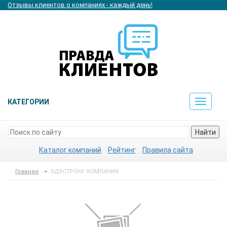
Отзывы клиентов о компаниях - каждый день!
КАТЕГОРИИ
Toggle
navigat
Найти
Каталог компаний
Рейтинг
Правила сайта
Главная
ЭДУСТРОНГ КОМПАНИЯ