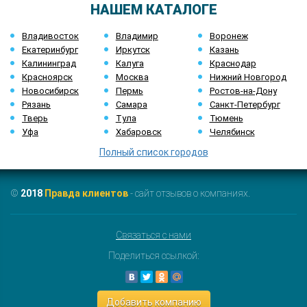
НАШЕМ КАТАЛОГЕ
Владивосток
Владимир
Воронеж
Екатеринбург
Иркутск
Казань
Калининград
Калуга
Краснодар
Красноярск
Москва
Нижний Новгород
Новосибирск
Пермь
Ростов-на-Дону
Рязань
Самара
Санкт-Петербург
Тверь
Тула
Тюмень
Уфа
Хабаровск
Челябинск
Полный список городов
©
2018
Правда клиентов
- сайт отзывов о компаниях.
Связаться с нами
Поделиться ссылкой:
Добавить компанию