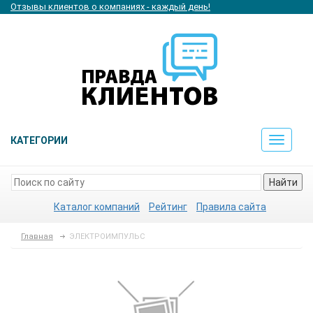
Отзывы клиентов о компаниях - каждый день!
КАТЕГОРИИ
Toggle
navigat
Найти
Каталог компаний
Рейтинг
Правила сайта
Главная
ЭЛЕКТРОИМПУЛЬС