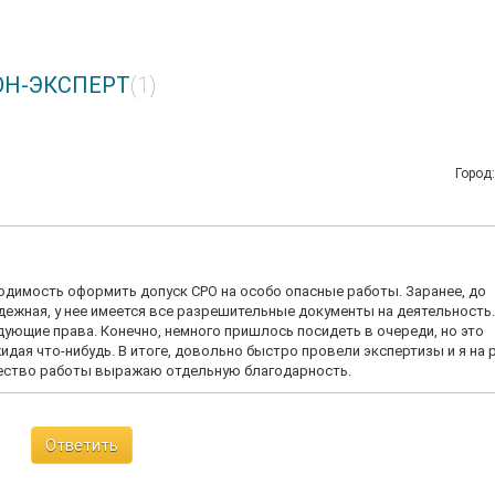
ЛОН-ЭКСПЕРТ
(1)
Город
ходимость оформить допуск СРО на особо опасные работы. Заранее, до
адежная, у нее имеется все разрешительные документы на деятельность
дующие права. Конечно, немного пришлось посидеть в очереди, но это
дая что-нибудь. В итоге, довольно быстро провели экспертизы и я на 
ачество работы выражаю отдельную благодарность.
Ответить