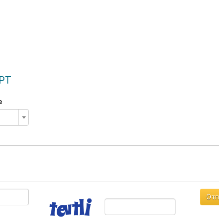
РТ
е
Отп