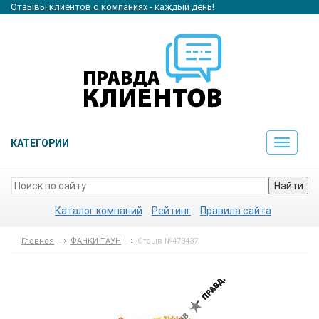
Отзывы клиентов о компаниях - каждый день!
КАТЕГОРИИ
Toggle
navigat
Найти
Каталог компаний
Рейтинг
Правила сайта
Главная
ФАНКИ ТАУН
Отзыв №473437