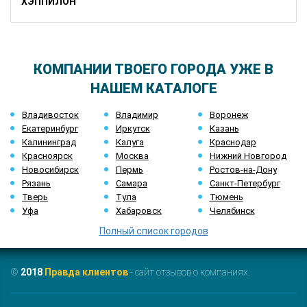
ХЭППИЛОН
КОМПАНИИ ТВОЕГО ГОРОДА УЖЕ В
НАШЕМ КАТАЛОГЕ
Владивосток
Владимир
Воронеж
Екатеринбург
Иркутск
Казань
Калининград
Калуга
Краснодар
Красноярск
Москва
Нижний Новгород
Новосибирск
Пермь
Ростов-на-Дону
Рязань
Самара
Санкт-Петербург
Тверь
Тула
Тюмень
Уфа
Хабаровск
Челябинск
Полный список городов
©
2018
Правда клиентов
- сайт отзывов о компаниях.