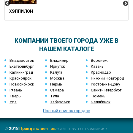
ХЭППИЛОН
КОМПАНИИ ТВОЕГО ГОРОДА УЖЕ В
НАШЕМ КАТАЛОГЕ
Владивосток
Владимир
Воронеж
Екатеринбург
Иркутск
Казань
Калининград
Калуга
Краснодар
Красноярск
Москва
Нижний Новгород
Новосибирск
Пермь
Ростов-на-Дону
Рязань
Самара
Санкт-Петербург
Тверь
Тула
Тюмень
Уфа
Хабаровск
Челябинск
Полный список городов
©
2018
Правда клиентов
- сайт отзывов о компаниях.