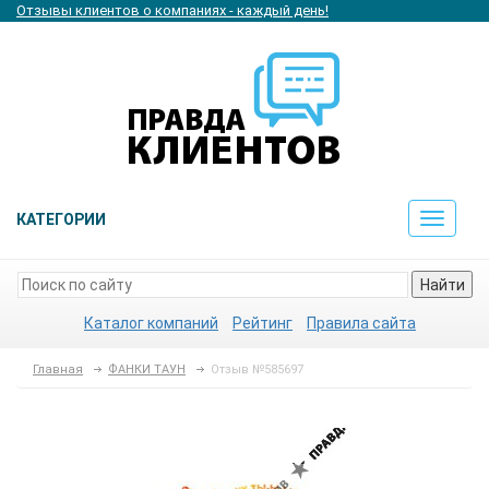
Отзывы клиентов о компаниях - каждый день!
КАТЕГОРИИ
Toggle
navigat
Найти
Каталог компаний
Рейтинг
Правила сайта
Главная
ФАНКИ ТАУН
Отзыв №585697