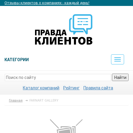
Отзывы клиентов о компаниях - каждый день!
КАТЕГОРИИ
Toggle
navigat
Найти
Каталог компаний
Рейтинг
Правила сайта
Главная
FARNART GALLERY