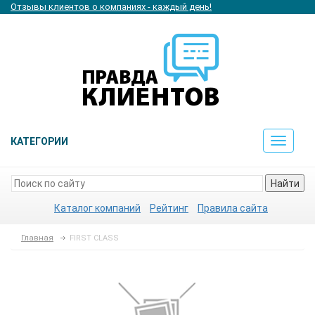
Отзывы клиентов о компаниях - каждый день!
КАТЕГОРИИ
Toggle
navigat
Найти
Каталог компаний
Рейтинг
Правила сайта
Главная
FIRST CLASS