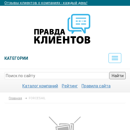
Отзывы клиентов о компаниях - каждый день!
КАТЕГОРИИ
Toggle
navigat
Найти
Каталог компаний
Рейтинг
Правила сайта
Главная
FORCESAIL