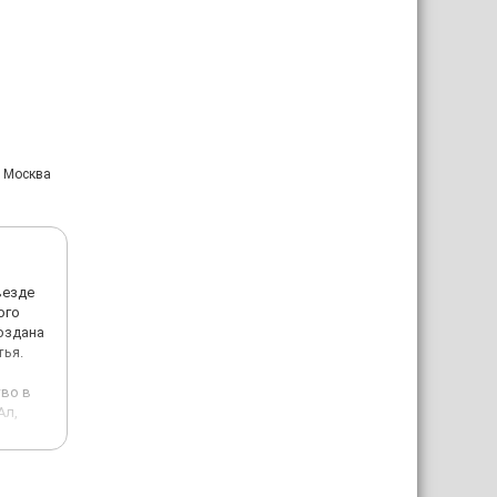
: Москва
везде
ого
оздана
тья.
тво в
Ал,
ачи