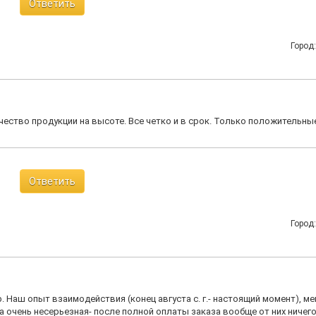
Ответить
Город
ачество продукции на высоте. Все четко и в срок. Только положительны
Ответить
Город
р. Наш опыт взаимодействия (конец августа с. г.- настоящий момент), м
а очень несерьезная- после полной оплаты заказа вообще от них ничег