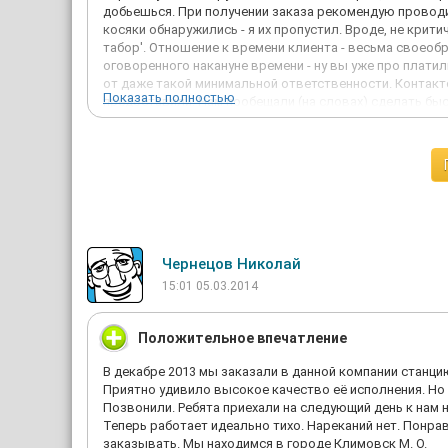
добьешься. При получении заказа рекомендую проводит
косяки обнаружились - я их пропустил. Вроде, не крити
табор'. Отношение к времени клиента - весьма своеобр
оговоренного накануне времени - ну вы уже про платил
от даже такой минимальной ответственности. Контакт
Показать полностью
предоставили. Нам пообещали (на словах) сделать быст
быстро не получилось- получилось как у пряморуких ко
нормальный ресурс судя по подходу к делу. И кто его зн
Концов просто не найдешь- как в таборе. Кстати, по ул
получить описания масло станции - уверяют, что в прир
забыл, а потом мы трубку не берем и на письма не отвеч
были 2-3 недели, цена повыше на 20 тысяч, но сейчас 
сделали бы за то же время, чуть дороже, но без голо
Сижу вот, жду у моря погоды- ни ответа, ни привета п
Чернецов Николай
специалистов. Кому интересно, могу рассказать историю 
15:01 05.03.2014
Положительное впечатление
В декабре 2013 мы заказали в данной компании станци
Приятно удивило высокое качество её исполнения. Но 
Позвонили. Ребята приехали на следующий день к нам 
Теперь работает идеально тихо. Нареканий нет. Понра
заказывать. Мы находимся в городе Климовск М. О.