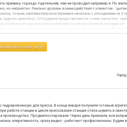
ь приемку- гораздо тщательней, чем ее проводил например я. По желе
чно, но неприятно. Реально уровень взаимодействия с клиентом - 'цыган
азное, точнее, наплевательское (приемка началась с опозданием на 2 ч
и, куда вы денетесь). Сотрудники представляются, очень неохотно - пря
ов глобального руководства компании по поводу спорной ситуации не
ро - мол, все есть в наличии, поэтому мы про платили вперед. По факт
мпаний, зато геморроя получили лопату и еще вовсе не факт, что будет
ает, чего реально будет стоить их как бы гарантия при таком подходе к 
. Нижняя нет ГК 'Гидроэнергия' - я спрашивал у охраны. Сейчас не можем
Посмотреть ответы (1)
оде она как бы существует, но что-то там кто-то кому-то поручал, а кто
аем. Десять раз пожалел, что заказал у них, а не у парочки других- там
вот перечитал их ком. предложения- понимаю, что там ребята деловые и
вняка и с гарантированным качеством и перспективами дальнейшего сер
о поводу документов для бухгалтерии и обещанного описания для техниче
успеха в красках. Тел.: +7-937-886-26-56.
Город
ю гидравлическую для пресса. В конце января получили готовый агрегат
при работе станции в цикле прессования станция стала шуметь и свисте
на производство. Продиагностировали. Через день приехали, все испра
вилась оперативность, сразу видно - работают профессионалы. Будем 