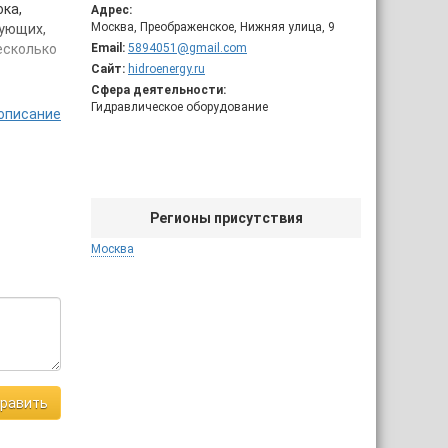
ка,
Адрес:
Москва, Преображенское, Нижняя улица, 9
тующих,
есколько
Email:
5894051@gmail.com
Сайт:
hidroenergy.ru
Сфера деятельности:
Гидравлическое оборудование
описание
 Вам
ндров
откий
Регионы присутствия
и
анция и
Москва
в,
сная
ент
равить