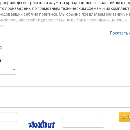
роприводы не греются и служат гораздо дольше гарантийного сро
то произведены по грамотным техническим схемам и из комплек
ндовавших себя на практике. Мы обычно предлагаем заказчику н
в запрашиваемой гидросистемы на выбор в нескольких ценовых
риях.
Показать 
ак стандартные, так и нестандартные задачи. Сообщите нужные
ры и мы подберем подходящую схему для Вашей новой
нции. Кроме того у нас собственная линия по производству цили
я
ческих. Гигантские и крупные гидроцилиндры в относительно кор
ш конёк.
е
м предложить Вам разумные цены, высокое качество, гарантию 
 сроки при любых объемах заказов на такие позиции как: гидрост
смазки, маслостанция, гидравлическая станция больших размеро
игидростанция, автономная гидростанция, гидравлическая насо
 аппарат воздушного охлаждения масла и еще широкий ассортим
ки.
Отп