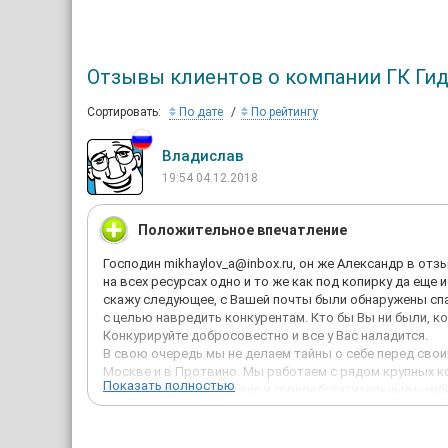
Отзывы клиентов о компании ГК Ги
Сортировать:
По дате
По рейтингу
Владислав
19:54 04.12.2018
Положительное впечатление
Господин mikhaylov_a@inbox.ru, он же Александр в отз
на всех ресурсах одно и то же как под копирку да еще 
скажу следующее, с Вашей почты были обнаружены спа
с целью навредить конкурентам. Кто бы Вы ни были, ко
Конкурируйте добросовестно и все у Вас наладится.
В свою очередь мы не делаем тайны о себе перед сво
Москве и в Протвино. Мы работаем с рядом крупных ко
Показать полностью
Искра, металлургические и горнообогатительные комб
концерна Штауфф в России размещало у нас неоднократ
всем и честности в конкурентной борьбе.