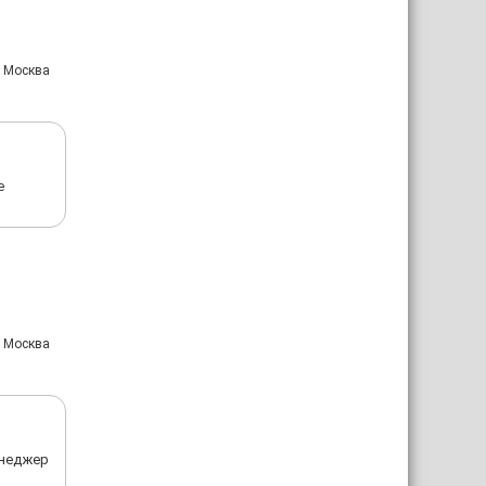
: Москва
е
: Москва
енеджер
о