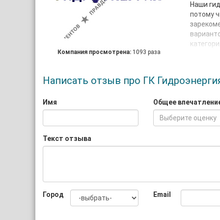
Наши гид
потому ч
зарекоме
варианто
катего
Компания просмотрена:
1093 раза
Решаем к
парамет
гидроста
Написать отзыв про ГК Гидроэнерги
гидравли
срок- на
Имя
Общее впечатлени
Мы може
Выберите оценку
короткие
станция 
Текст отзыва
либо мин
станция,
гидравли
Город
Email