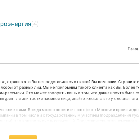
дроэнергия
(4)
Город
ыве, странно что Вы не представились от какой Вы компании. Строчите 
и якобы от разных лиц. Мы не припомним такого клиента как Вы. Более т
м-рассылки. Это может говорить лишь о том, что данная почта была с
нкурент ли или третье наемное лицо, знайте: клевета это уголовная ста
ими клиентами. Всегда можно посетить наш офис в Москве и производс
мпаний в том числе и с государственным участием (подразделения Рус
инаты), там контроль очень серьезный. Представительство немецкого
но производство гидравлических станций, а это о многом говорит. Уд