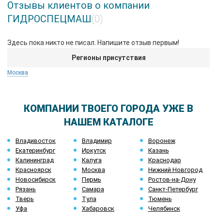
Отзывы клиентов о компании
ГИДРОСПЕЦМАШ
(0)
Здесь пока никто не писал. Напишите отзыв первым!
Регионы присутствия
Москва
КОМПАНИИ ТВОЕГО ГОРОДА УЖЕ В
НАШЕМ КАТАЛОГЕ
Владивосток
Владимир
Воронеж
Екатеринбург
Иркутск
Казань
Калининград
Калуга
Краснодар
Красноярск
Москва
Нижний Новгород
Новосибирск
Пермь
Ростов-на-Дону
Рязань
Самара
Санкт-Петербург
Тверь
Тула
Тюмень
Уфа
Хабаровск
Челябинск