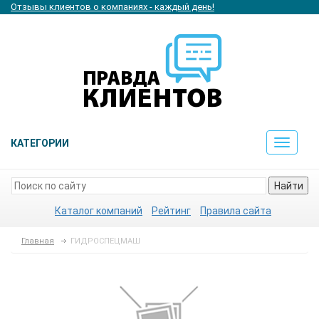
Отзывы клиентов о компаниях - каждый день!
КАТЕГОРИИ
Toggle
navigat
Найти
Каталог компаний
Рейтинг
Правила сайта
Главная
ГИДРОСПЕЦМАШ