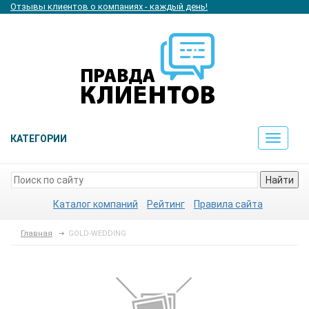
Отзывы клиентов о компаниях - каждый день!
КАТЕГОРИИ
Toggle
navigat
Найти
Каталог компаний
Рейтинг
Правила сайта
Главная
GOLD-WEDDING