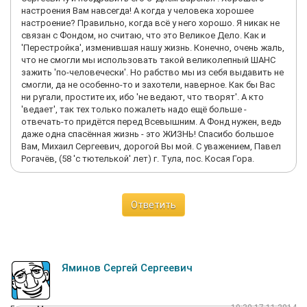
настроения Вам навсегда! А когда у человека хорошее
настроение? Правильно, когда всё у него хорошо. Я никак не
связан с Фондом, но считаю, что это Великое Дело. Как и
'Перестройка', изменившая нашу жизнь. Конечно, очень жаль,
что не смогли мы использовать такой великолепный ШАНС
зажить 'по-человечески'. Но рабство мы из себя выдавить не
смогли, да не особенно-то и захотели, наверное. Как бы Вас
ни ругали, простите их, ибо 'не ведают, что творят'. А кто
'ведает', так тех только пожалеть надо ещё больше -
отвечать-то придётся перед Всевышним. А Фонд нужен, ведь
даже одна спасённая жизнь - это ЖИЗНЬ! Спасибо большое
Вам, Михаил Сергеевич, дорогой Вы мой. С уважением, Павел
Рогачёв, (58 'с тютелькой' лет) г. Тула, пос. Косая Гора.
Ответить
Яминов Сергей Сергеевич