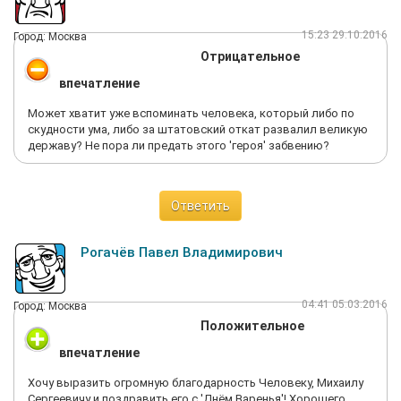
15:23 29.10.2016
Город: Москва
Отрицательное
впечатление
Может хватит уже вспоминать человека, который либо по
скудности ума, либо за штатовский откат развалил великую
державу? Не пора ли предать этого 'героя' забвению?
Ответить
Рогачёв Павел Владимирович
04:41 05.03.2016
Город: Москва
Положительное
впечатление
Хочу выразить огромную благодарность Человеку, Михаилу
Сергеевичу и поздравить его с 'Днём Варенья'! Хорошего