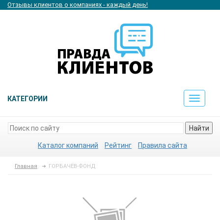
Отзывы клиентов о компаниях - каждый день!
КАТЕГОРИИ
Toggle
navigat
Найти
Каталог компаний
Рейтинг
Правила сайта
Главная
ГОРБАЧЁВ-ФОНД