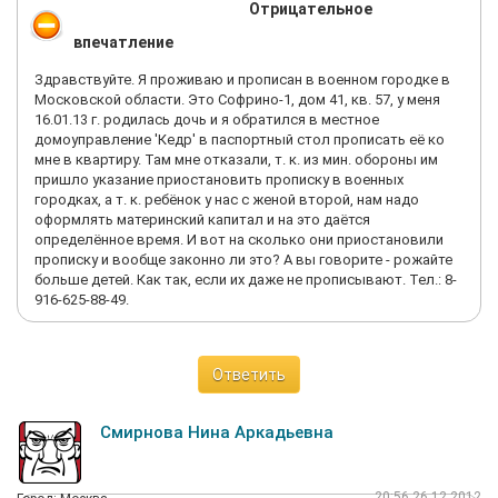
Отрицательное
впечатление
Здравствуйте. Я проживаю и прописан в военном городке в
Московской области. Это Софрино-1, дом 41, кв. 57, у меня
16.01.13 г. родилась дочь и я обратился в местное
домоуправление 'Кедр' в паспортный стол прописать её ко
мне в квартиру. Там мне отказали, т. к. из мин. обороны им
пришло указание приостановить прописку в военных
городках, а т. к. ребёнок у нас с женой второй, нам надо
оформлять материнский капитал и на это даётся
определённое время. И вот на сколько они приостановили
прописку и вообще законно ли это? А вы говорите - рожайте
больше детей. Как так, если их даже не прописывают. Тел.: 8-
916-625-88-49.
Ответить
Cмирнова Нина Аркадьевна
20:56 26.12.2012