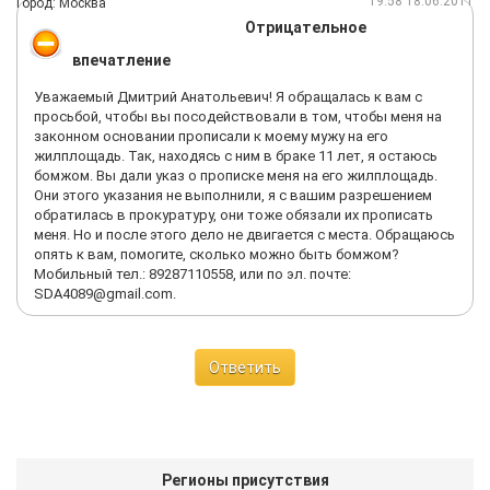
19:58 18.06.2011
Город: Москва
Отрицательное
впечатление
Уважаемый Дмитрий Анатольевич! Я обращалась к вам с
просьбой, чтобы вы посодействовали в том, чтобы меня на
законном основании прописали к моему мужу на его
жилплощадь. Так, находясь с ним в браке 11 лет, я остаюсь
бомжом. Вы дали указ о прописке меня на его жилплощадь.
Они этого указания не выполнили, я с вашим разрешением
обратилась в прокуратуру, они тоже обязали их прописать
меня. Но и после этого дело не двигается с места. Обращаюсь
опять к вам, помогите, сколько можно быть бомжом?
Мобильный тел.: 89287110558, или по эл. почте:
SDA4089@gmail.com.
Ответить
Регионы присутствия