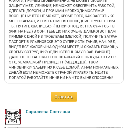
НАЛОГИ, ПРИЧЕМ СВОЕВРЕМЕННО, НЕ МОЖЕТ ОКАЗАТЬ
ЗАЩИТУ, МЕД. ЛЕЧЕНИЕ, НЕ МОЖЕТ ОБЕСПЕЧИТЬ РАБОТОЙ,
СДЕЛАТЬ ДОРОГИ, И ПРОЧИМИ НЕОБХОДИМОСТЯМИ!
ВООБЩЕ НИЧЕГО НЕ МОЖЕТ, КРОМЕ ТОГО, КАК ЗАЛЕЗТЬ КО
МНЕ В КАРМАН, И СНЯТЬ С МЕНЯ ПОСЛЕДНИЕ ТРУСЫ. ЭТИМ
ТЫ, ПУТИН, ХВАЛИШЬСЯ (ПЕНСИЮ ПОДНЯЛ НА Х%-ЧТОБ ТЫ
ЖИЛ НА НЕЕ!) В ООН! ТЕБЕ ДО НИХ ОЧЕНЬ ДАЛЕКО! ВОТ ВАМ
ПРИМЕР ОДНОЙ ИЗ ПРОБЛЕМЫ (МЕЛКОЙ) ПОЛУЧИТЬ ЗАГРАН
ПАСПОРТ В УЛЬЯНОВСКЕ-ЭТО СУПЕР ИСПЫТАНИЕ, НАЧ. УВД
ВИДЕЛ ВСЕ ЖАЛОБЫ НА ОДНОМ МЕСТЕ, И ОКАЗАТЬ ПОМОЩЬ
СВОЕМУ СОТРУДНИКУ (ЕДИНСТВЕННОМУ В ЗАВ. РАЙОНЕ)
ДАЖЕ НЕ ПЫТАЕТСЯ-ЕГО СЛОВА-ЖАЛУЙТЕСЬ КУДА ХОТИТЕ!
ЭТО, УВАЖАЕМЫЙ ПРЕЗИДЕНТ (МЕДВЕДЕВ), ТВОИ
ЧИНОВНИКИ! ЗАБЕРИ ИХ К СЕБЕ ДОМОЙ, А НАМ НОРМАЛЬНЫХ
ДАВАЙ! ЕСЛИ НЕ МОЖЕТЕ СТРАНОЙ УПРАВЛЯТЬ, ИДИТЕ
ЛОПАТОЙ РАБОТАЙТЕ, ИНЧЕ НИ НА ЧТО ВЫ НЕ СПОСОБНЫ!
Ответить
Саралеева Светлана