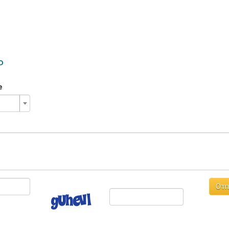
Р
е
Отп