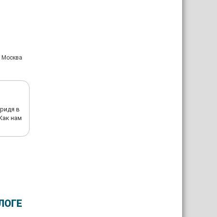
: Москва
ридя в
Как нам
ЛОГЕ