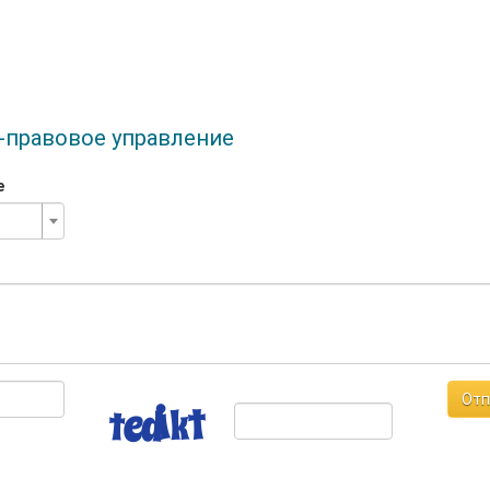
-правовое управление
е
Отп