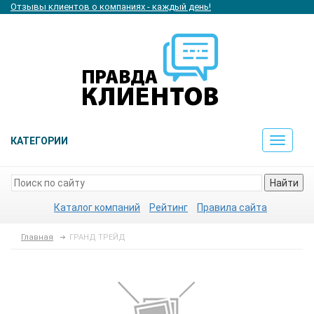
Отзывы клиентов о компаниях - каждый день!
КАТЕГОРИИ
Toggle
navigat
Найти
Каталог компаний
Рейтинг
Правила сайта
Главная
ГРАНД ТРЕЙД