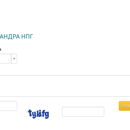
МАНДРА НПГ
е
Отп