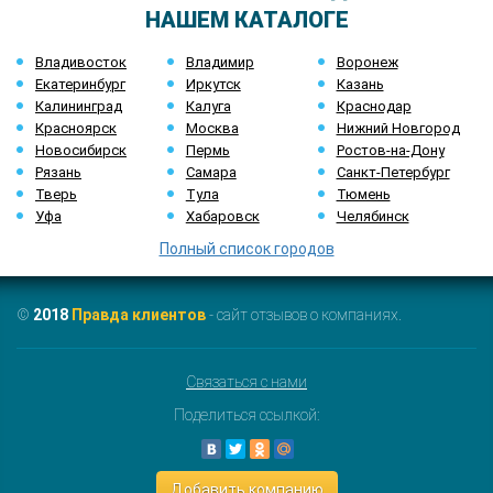
НАШЕМ КАТАЛОГЕ
Владивосток
Владимир
Воронеж
Екатеринбург
Иркутск
Казань
Калининград
Калуга
Краснодар
Красноярск
Москва
Нижний Новгород
Новосибирск
Пермь
Ростов-на-Дону
Рязань
Самара
Санкт-Петербург
Тверь
Тула
Тюмень
Уфа
Хабаровск
Челябинск
Полный список городов
©
2018
Правда клиентов
- сайт отзывов о компаниях.
Связаться с нами
Поделиться ссылкой:
Добавить компанию