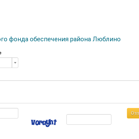
ого фонда обеспечения района Люблино
е
Отп