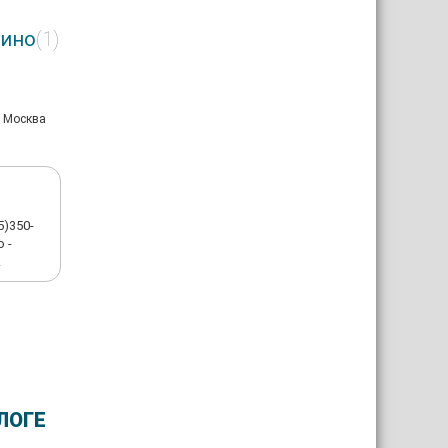
лино
(1)
: Москва
5)350-
 -
!
ЛОГЕ