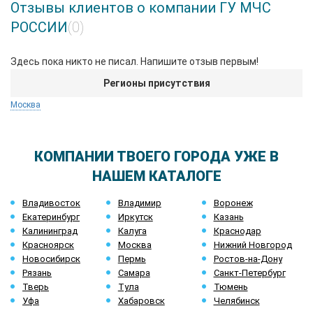
Отзывы клиентов о компании ГУ МЧС
РОССИИ
(0)
Здесь пока никто не писал. Напишите отзыв первым!
Регионы присутствия
Москва
КОМПАНИИ ТВОЕГО ГОРОДА УЖЕ В
НАШЕМ КАТАЛОГЕ
Владивосток
Владимир
Воронеж
Екатеринбург
Иркутск
Казань
Калининград
Калуга
Краснодар
Красноярск
Москва
Нижний Новгород
Новосибирск
Пермь
Ростов-на-Дону
Рязань
Самара
Санкт-Петербург
Тверь
Тула
Тюмень
Уфа
Хабаровск
Челябинск