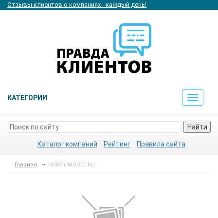
Отзывы клиентов о компаниях - каждый день!
КАТЕГОРИИ
Toggle
navigat
Найти
Каталог компаний
Рейтинг
Правила сайта
Главная
HOBBY-MODEL.RU