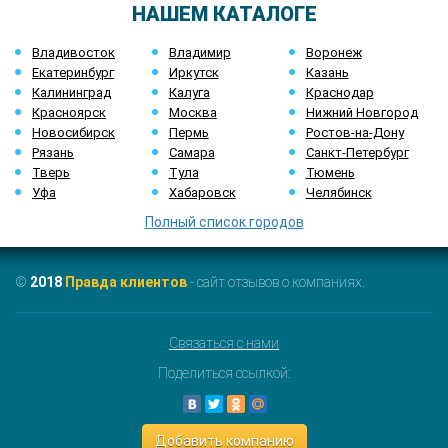
НАШЕМ КАТАЛОГЕ
Владивосток
Владимир
Воронеж
Екатеринбург
Иркутск
Казань
Калининград
Калуга
Краснодар
Красноярск
Москва
Нижний Новгород
Новосибирск
Пермь
Ростов-на-Дону
Рязань
Самара
Санкт-Петербург
Тверь
Тула
Тюмень
Уфа
Хабаровск
Челябинск
Полный список городов
©
2018
Правда клиентов
- сайт отзывов о компаниях.
Связаться с нами
Поделиться ссылкой:
Добавить компанию