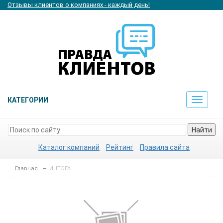
Отзывы клиентов о компаниях - каждый день!
КАТЕГОРИИ
Toggle
navigat
Найти
Каталог компаний
Рейтинг
Правила сайта
Главная
ИНТЭГА