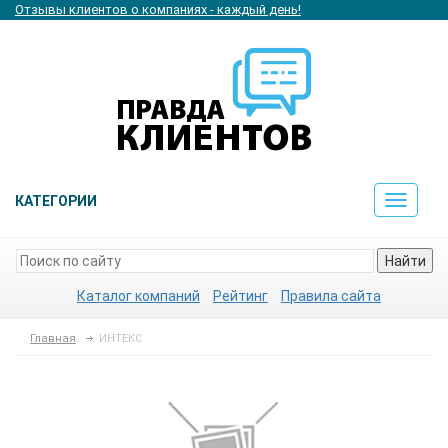
Отзывы клиентов о компаниях - каждый день!
КАТЕГОРИИ
Toggle
navigat
Найти
Каталог компаний
Рейтинг
Правила сайта
Главная
ИНТЕКС