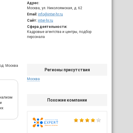
Адрес:
Москва, ул. Николоямская, д. 62
Email:
info@inter-hr.ru
Сайт:
inter-hr.ru
Сфера деятельности:
Кадровые агентства и центры, подбор
персонала
од: Москва
Регионы присутствия
Москва
нализм
Похожие компании
и
их