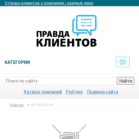
Отзывы клиентов о компаниях - каждый день!
КАТЕГОРИИ
Toggle
navigat
Найти
Каталог компаний
Рейтинг
Правила сайта
Главная
INTEXREGION