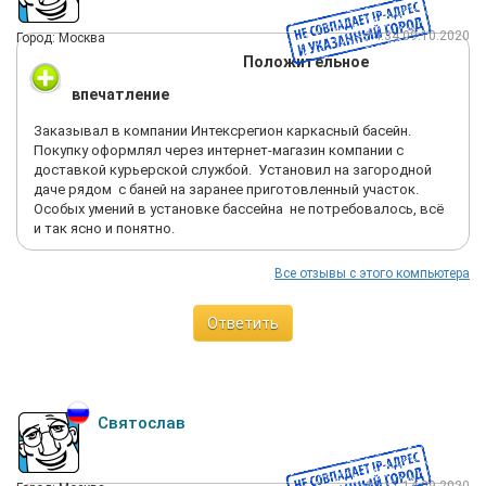
Тишина! 9 звоню им сама. Говорю, где трек номер и заказ?
Отвечают со всем разберемся все вышлем, ничего нет.
14:34 09.10.2020
Город: Москва
Звоню на другой день. Отправляют тот же номер накладной.
Положительное
Звонит сам сотрудник. Пока мы с ним беседуем, я несколько
раз нажимаю проверку. С третьего раза только увидела, что
впечатление
груз придет сегодня. Весь день отслеживала. Приехал. Смс
оповещения нет ни от Т.К , но от них. Приехали в
Заказывал в компании Интексрегион каркасный басейн.
транспартную компанию, и тут начинаются танцы с бубнами.
Покупку оформлял через интернет-магазин компании с
Оказывается груз они отправили не на меня, а на себя. И
доставкой курьерской службой. Установил на загородной
получить я его смогу только тогда, когда они отправят мне
даче рядом с баней на заранее приготовленный участок.
платежку; я её оплачу; они отпишутся в Т.К; переведут груз на
Особых умений в установке бассейна не потребовалось, всё
меня и тогда только мне его выдадут. Я конечно в шоке.
и так ясно и понятно.
Звоню им, в ответ: "А что вы хотели, чтобы мы доверили вам
свой груз?". А как другие доверяют? Я очень расстроена.
Все отзывы с этого компьютера
После такого поведения страшно отправлять всю сумму, да
и нет гарантии, что там все. Угробила на них море дней и
нервов, и потеряла 2000. Не рекомендую связываться с
Ответить
данным сайтом! Тем более сейчас в каждом супермаркете
есть всё для бассейнов в огромном количестве, и никаких
ожиданий и переплат за доставку.
Святослав