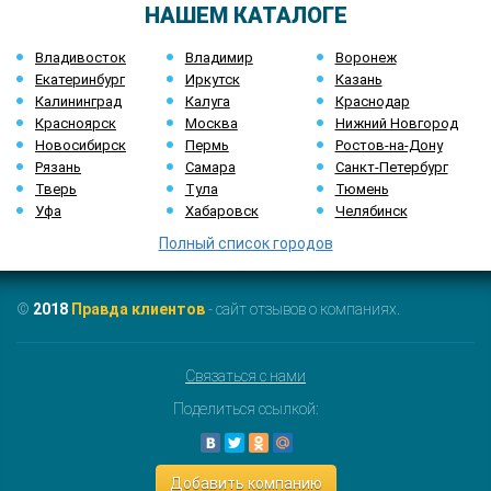
НАШЕМ КАТАЛОГЕ
Владивосток
Владимир
Воронеж
Екатеринбург
Иркутск
Казань
Калининград
Калуга
Краснодар
Красноярск
Москва
Нижний Новгород
Новосибирск
Пермь
Ростов-на-Дону
Рязань
Самара
Санкт-Петербург
Тверь
Тула
Тюмень
Уфа
Хабаровск
Челябинск
Полный список городов
©
2018
Правда клиентов
- сайт отзывов о компаниях.
Связаться с нами
Поделиться ссылкой:
Добавить компанию