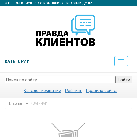
Отзывы клиентов о компаниях - каждый день!
КАТЕГОРИИ
Toggle
navigat
Найти
Каталог компаний
Рейтинг
Правила сайта
Главная
ИВАН-ЧАЙ